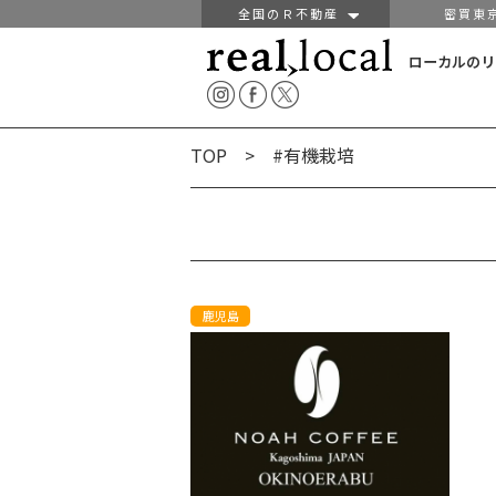
全国のＲ不動産
密買東
ローカルのリ
TOP
> #有機栽培
鹿児島