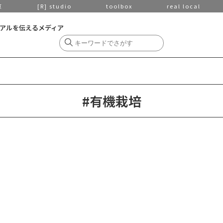
京
[R] studio
toolbox
real local
アルを伝えるメディア
#有機栽培