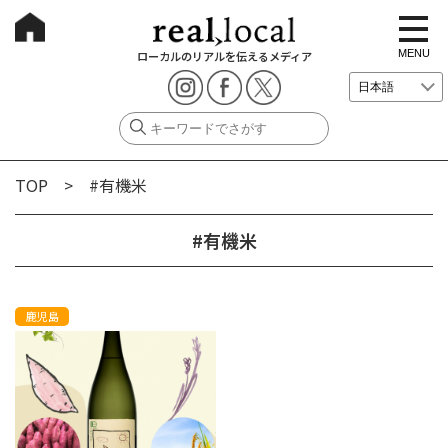
t
o
g
MENU
ローカルのリアルを伝えるメディア
g
l
e
n
a
v
i
g
TOP
> #有機米
a
t
i
o
#有機米
n
鹿児島