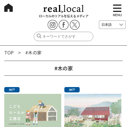
t
o
g
MENU
ローカルのリアルを伝えるメディア
g
l
e
n
a
v
i
g
TOP
> #木の家
a
t
i
o
#木の家
n
神戸
神戸