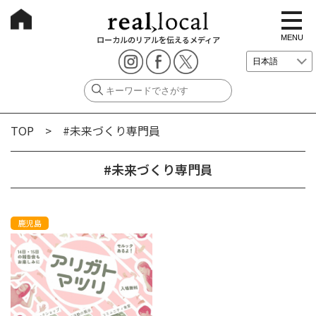
t
o
g
MENU
ローカルのリアルを伝えるメディア
g
l
e
n
a
v
i
g
TOP
> #未来づくり専門員
a
t
i
o
#未来づくり専門員
n
鹿児島