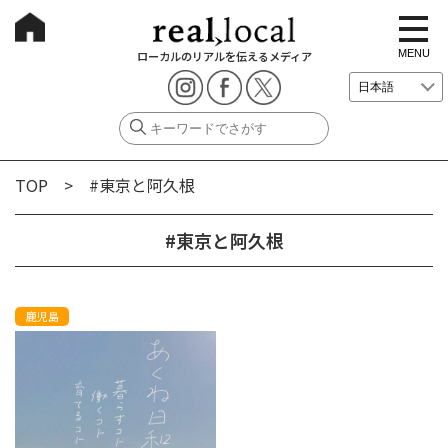
t
o
g
MENU
ローカルのリアルを伝えるメディア
g
l
e
n
a
v
i
g
TOP
> #東京と阿久根
a
t
i
o
#東京と阿久根
n
鹿児島