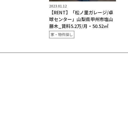
2023.01.12
【RENT】「松ノ里ガレージ/卓
球センター」山梨県甲州市塩山
藤木_賃料5.2万/月・50.52㎡
家・物件探し