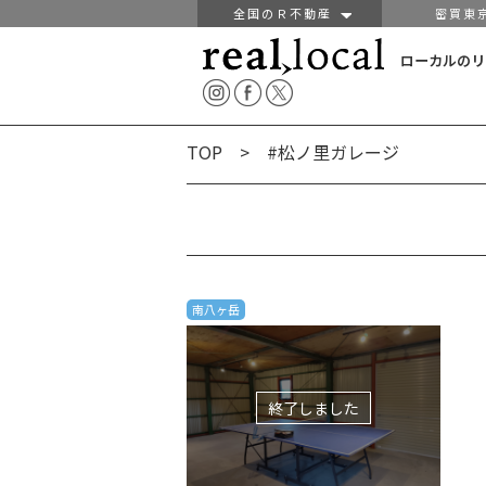
全国のＲ不動産
密買東
ローカルのリ
TOP
> #松ノ里ガレージ
南八ヶ岳
終了しました