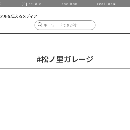
京
[R] studio
toolbox
real local
アルを伝えるメディア
#松ノ里ガレージ