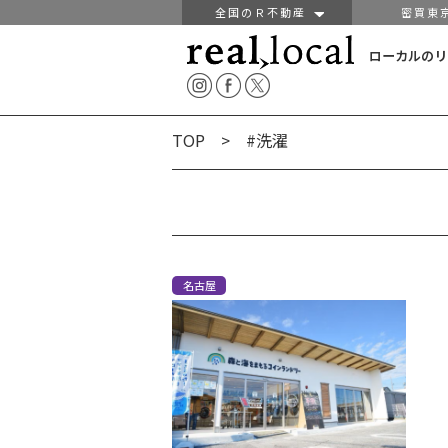
全国のＲ不動産
密買東
ローカルのリ
TOP
> #洗濯
名古屋