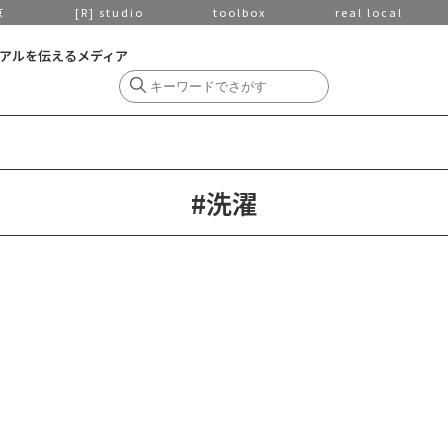
京
[R] studio
toolbox
real local
アルを伝えるメディア
#洗濯