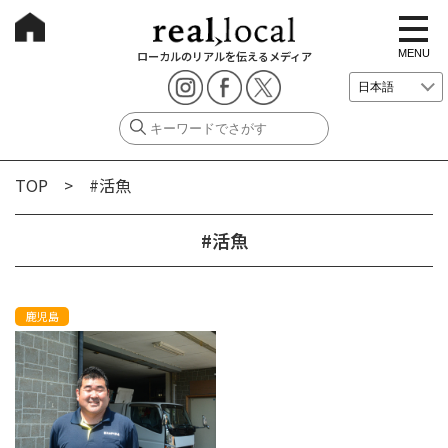
t
o
g
MENU
ローカルのリアルを伝えるメディア
g
l
e
n
a
v
i
g
TOP
> #活魚
a
t
i
o
#活魚
n
鹿児島