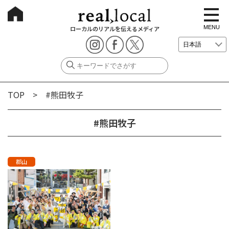
t
o
g
MENU
ローカルのリアルを伝えるメディア
g
l
e
n
a
v
i
g
TOP
> #熊田牧子
a
t
i
o
#熊田牧子
n
郡山