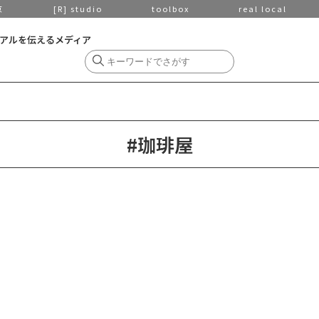
京
[R] studio
toolbox
real local
アルを伝えるメディア
#珈琲屋