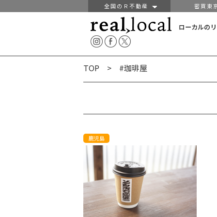
全国のＲ不動産
密買東
ローカルのリ
TOP
> #珈琲屋
鹿児島