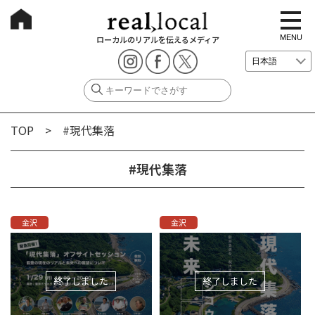
t
o
g
MENU
ローカルのリアルを伝えるメディア
g
l
e
n
a
v
i
g
TOP
> #現代集落
a
t
i
o
#現代集落
n
金沢
金沢
終了しました
終了しました