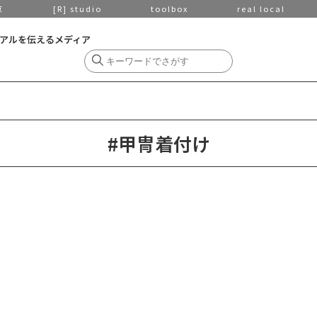
京
[R] studio
toolbox
real local
アルを伝えるメディア
#甲冑着付け