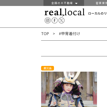
全国のＲ不動産
密買東
ローカルのリ
TOP
> #甲冑着付け
鹿児島