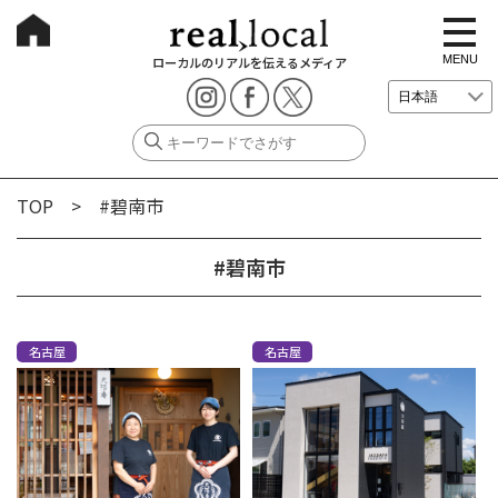
t
o
g
MENU
ローカルのリアルを伝えるメディア
g
l
e
n
a
v
i
g
TOP
> #碧南市
a
t
i
o
#碧南市
n
名古屋
名古屋