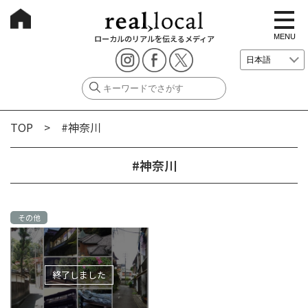
t
o
g
MENU
ローカルのリアルを伝えるメディア
g
l
e
n
a
v
i
g
TOP
> #神奈川
a
t
i
o
#神奈川
n
その他
終了しました