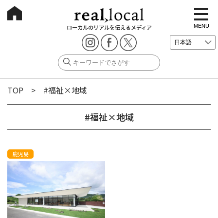
t
o
g
MENU
ローカルのリアルを伝えるメディア
g
l
e
n
a
v
i
g
TOP
> #福祉×地域
a
t
i
o
#福祉×地域
n
鹿児島