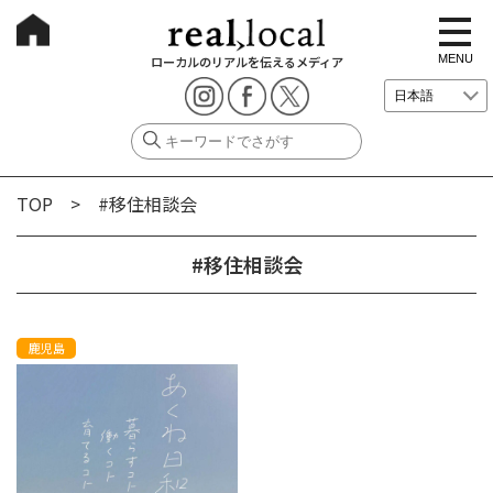
t
o
g
MENU
ローカルのリアルを伝えるメディア
g
l
e
n
a
v
i
g
TOP
> #移住相談会
a
t
i
o
#移住相談会
n
鹿児島