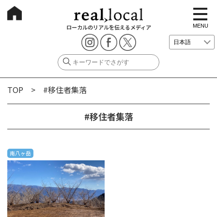
t
o
g
MENU
ローカルのリアルを伝えるメディア
g
l
e
n
a
v
i
g
TOP
> #移住者集落
a
t
i
o
#移住者集落
n
南八ヶ岳