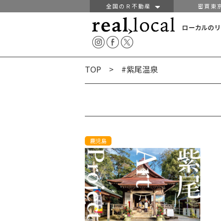
全国のＲ不動産
密買東
ローカルのリ
TOP
> #紫尾温泉
鹿児島