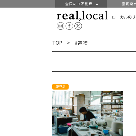
全国のＲ不動産
密買東
ローカルのリ
TOP
> #置物
鹿児島