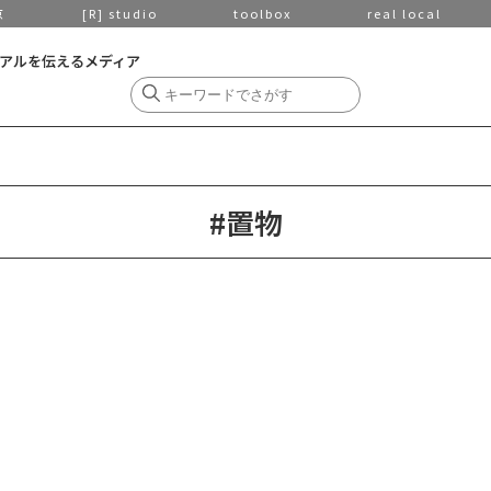
京
[R] studio
toolbox
real local
アルを伝えるメディア
#置物