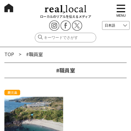
t
o
g
MENU
ローカルのリアルを伝えるメディア
g
l
e
n
a
v
i
g
TOP
> #職員室
a
t
i
o
#職員室
n
鹿児島