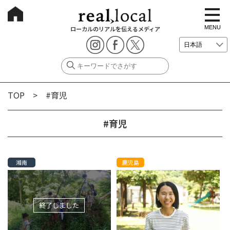
t
o
g
MENU
ローカルのリアルを伝えるメディア
g
l
e
n
a
v
i
g
TOP
> #育児
a
t
i
o
#育児
n
湘南
鹿児島
終了しました