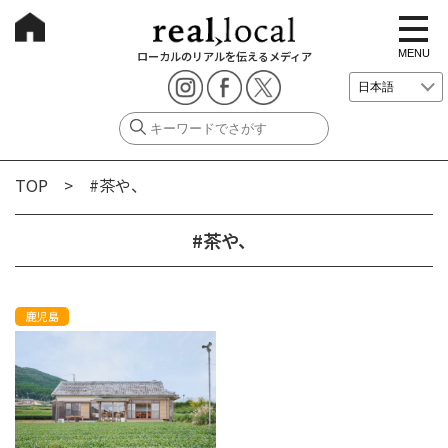
t
o
g
MENU
ローカルのリアルを伝えるメディア
g
l
e
n
a
v
i
g
TOP
> #茶や、
a
t
i
o
#茶や、
n
鹿児島