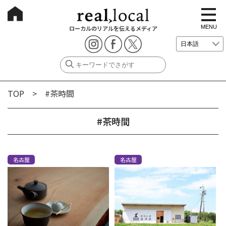
t
o
g
MENU
ローカルのリアルを伝えるメディア
g
l
e
n
a
v
i
g
TOP
> #茶時間
a
t
i
o
#茶時間
n
名古屋
名古屋