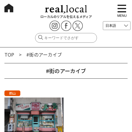
t
o
g
MENU
ローカルのリアルを伝えるメディア
g
l
e
n
a
v
i
g
TOP
> #街のアーカイブ
a
t
i
o
#街のアーカイブ
n
郡山