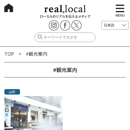
t
o
g
MENU
ローカルのリアルを伝えるメディア
g
l
e
n
a
v
i
g
TOP
> #観光案内
a
t
i
o
#観光案内
n
山形