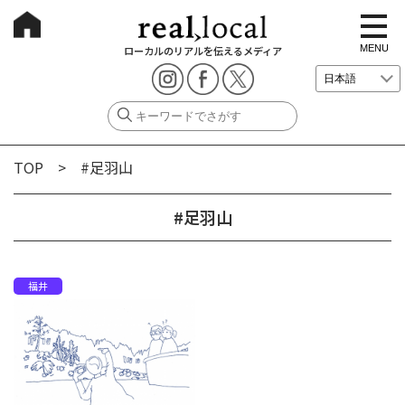
t
o
g
MENU
ローカルのリアルを伝えるメディア
g
l
e
n
a
v
i
g
TOP
> #足羽山
a
t
i
o
#足羽山
n
福井