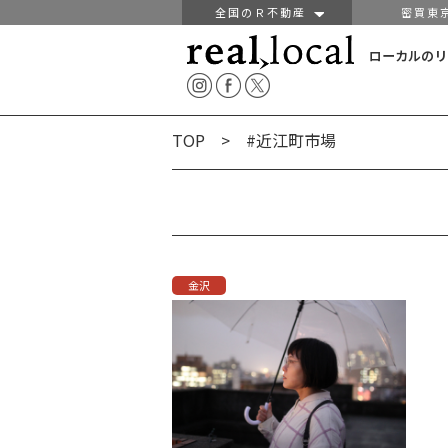
全国のＲ不動産
密買東
ローカルのリ
TOP
> #近江町市場
金沢