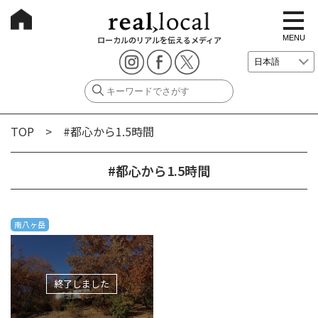
t
o
g
MENU
ローカルのリアルを伝えるメディア
g
l
e
n
a
v
i
g
TOP
> #都心から1.5時間
a
t
i
o
#都心から1.5時間
n
南八ヶ岳
終了しました