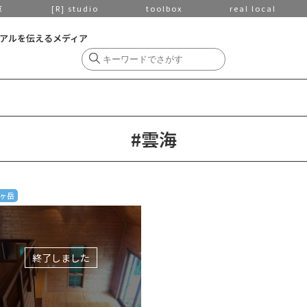
京
[R] studio
toolbox
real local
アルを伝えるメディア
#雲海
ヶ岳
終了しました