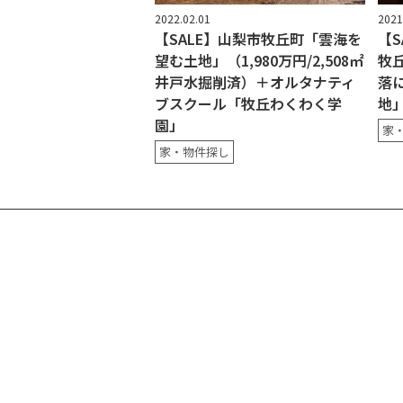
2022.02.01
2021
【SALE】山梨市牧丘町「雲海を
【S
望む土地」（1,980万円/2,508㎡
牧
井戸水掘削済）＋オルタナティ
落
ブスクール「牧丘わくわく学
地
園」
家
家・物件探し