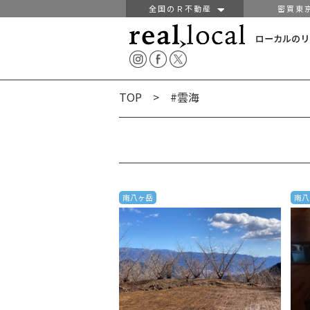
全国のＲ不動産
密買東
ローカルのリ
TOP
> #雲海
南八ヶ岳
南八