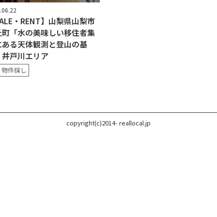
.06.22
ALE・RENT】山梨県山梨市
丘町「水の美味しい移住者集
にある天体観測と登山の基
」井戸川エリア
・物件探し
copyright(c)2014- reallocal.jp