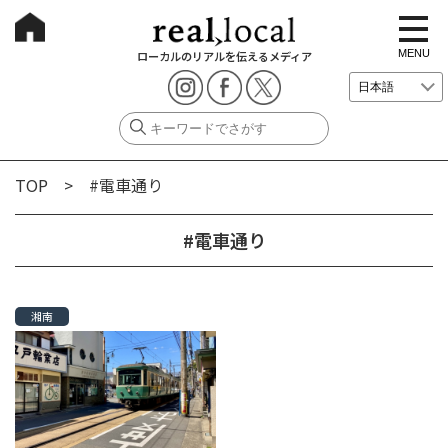
t
o
g
MENU
ローカルのリアルを伝えるメディア
g
l
e
n
a
v
i
g
TOP
> #電車通り
a
t
i
o
#電車通り
n
湘南