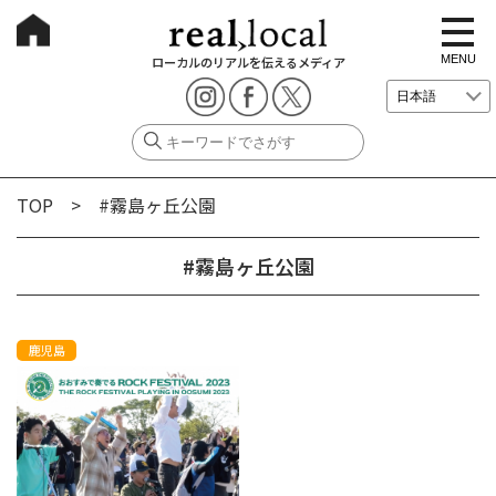
t
o
g
MENU
ローカルのリアルを伝えるメディア
g
l
e
n
a
v
i
g
TOP
> #霧島ヶ丘公園
a
t
i
o
#霧島ヶ丘公園
n
鹿児島