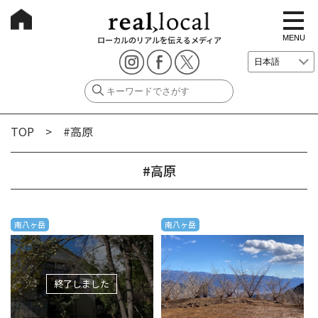
t
o
g
MENU
ローカルのリアルを伝えるメディア
g
l
e
n
a
v
i
g
TOP
> #高原
a
t
i
o
#高原
n
南八ヶ岳
南八ヶ岳
終了しました