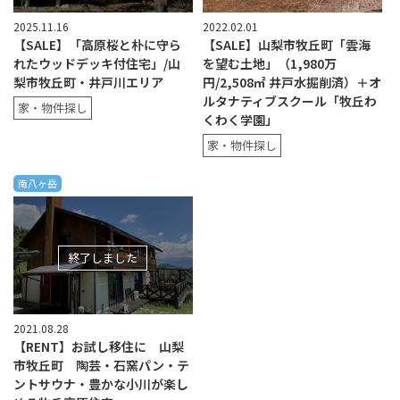
2025.11.16
2022.02.01
【SALE】「高原桜と朴に守ら
【SALE】山梨市牧丘町「雲海
れたウッドデッキ付住宅」/山
を望む土地」（1,980万
梨市牧丘町・井戸川エリア
円/2,508㎡ 井戸水掘削済）＋オ
ルタナティブスクール「牧丘わ
家・物件探し
くわく学園」
家・物件探し
南八ヶ岳
終了しました
2021.08.28
【RENT】お試し移住に 山梨
市牧丘町 陶芸・石窯パン・テ
ントサウナ・豊かな小川が楽し