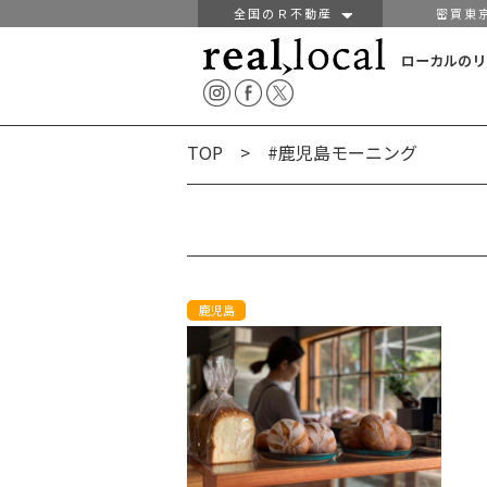
全国のＲ不動産
密買東
ローカルのリ
TOP
> #鹿児島モーニング
鹿児島