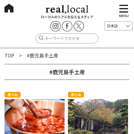
t
o
g
MENU
ローカルのリアルを伝えるメディア
g
l
e
n
a
v
i
g
TOP
> #鹿児島手土産
a
t
i
o
#鹿児島手土産
n
鹿児島
鹿児島