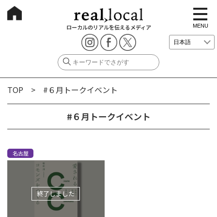
t
o
g
MENU
ローカルのリアルを伝えるメディア
g
l
e
n
a
v
i
g
TOP
> #６月トークイベント
a
t
i
o
#６月トークイベント
n
名古屋
終了しました