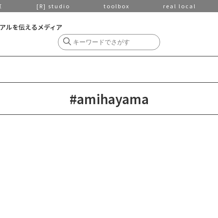
京
[R] studio
toolbox
real local
アルを伝えるメディア
#amihayama