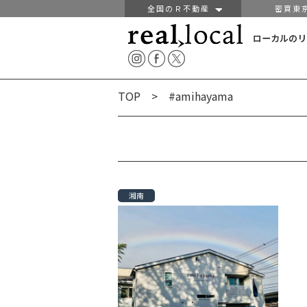
全国のＲ不動産
密買東
ローカルのリ
TOP
> #amihayama
湘南