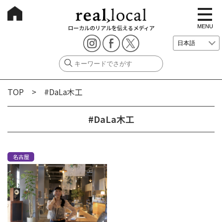
t
o
g
MENU
ローカルのリアルを伝えるメディア
g
l
e
n
a
v
i
g
TOP
> #DaLa木工
a
t
i
o
#DaLa木工
n
名古屋