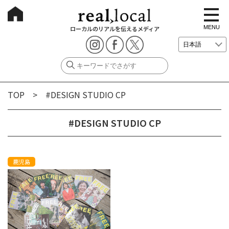
t
o
g
MENU
ローカルのリアルを伝えるメディア
g
l
e
n
a
v
i
g
TOP
> #DESIGN STUDIO CP
a
t
i
o
#DESIGN STUDIO CP
n
鹿児島