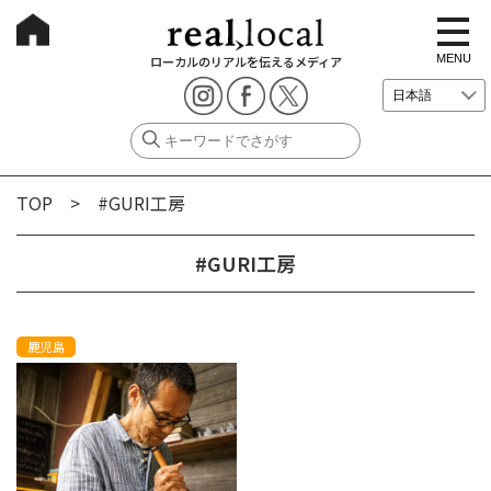
t
o
g
MENU
ローカルのリアルを伝えるメディア
g
l
e
n
a
v
i
g
TOP
> #GURI工房
a
t
i
o
#GURI工房
n
鹿児島