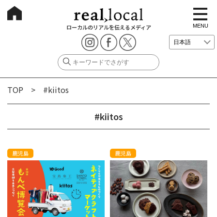
t
o
g
MENU
ローカルのリアルを伝えるメディア
g
l
e
n
a
v
i
g
TOP
> #kiitos
a
t
i
o
#kiitos
n
鹿児島
鹿児島