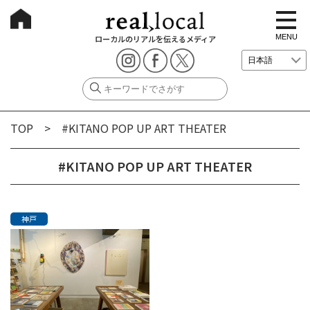
t
o
g
MENU
ローカルのリアルを伝えるメディア
g
l
e
n
a
v
i
g
TOP
> #KITANO POP UP ART THEATER
a
t
i
o
#KITANO POP UP ART THEATER
n
神戸