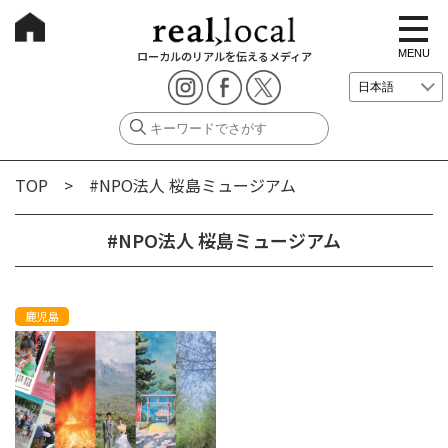
t
o
g
MENU
ローカルのリアルを伝えるメディア
g
l
e
n
a
v
i
g
TOP
> #NPO法人 桜島ミュージアム
a
t
i
o
#NPO法人 桜島ミュージアム
n
鹿児島