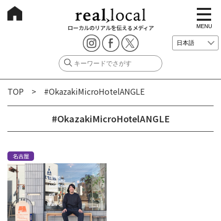
t
o
g
MENU
ローカルのリアルを伝えるメディア
g
l
e
n
a
v
i
g
TOP
> #OkazakiMicroHotelANGLE
a
t
i
o
#OkazakiMicroHotelANGLE
n
名古屋