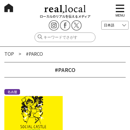
t
o
g
MENU
ローカルのリアルを伝えるメディア
g
l
e
n
a
v
i
g
TOP
> #PARCO
a
t
i
o
#PARCO
n
名古屋