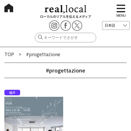
t
o
g
MENU
ローカルのリアルを伝えるメディア
g
l
e
n
a
v
i
g
TOP
> #progettazione
a
t
i
o
#progettazione
n
福井