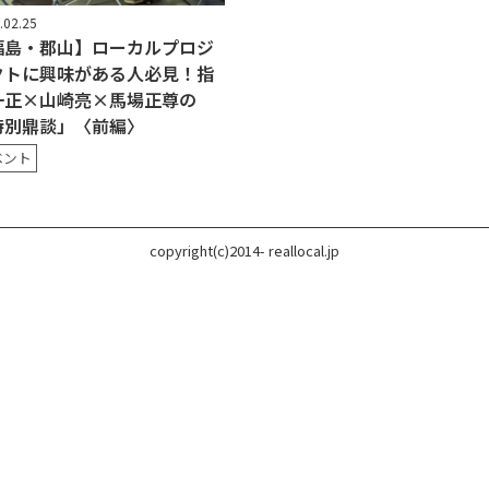
.02.25
福島・郡山】ローカルプロジ
クトに興味がある人必見！指
一正×山崎亮×馬場正尊の
特別鼎談」〈前編〉
ベント
copyright(c)2014- reallocal.jp