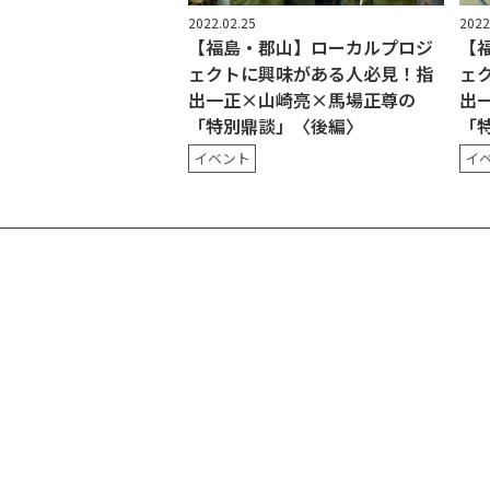
2022.02.25
2022
【福島・郡山】ローカルプロジ
【
ェクトに興味がある人必見！指
ェ
出一正×山崎亮×馬場正尊の
出
「特別鼎談」〈後編〉
「
イベント
イ