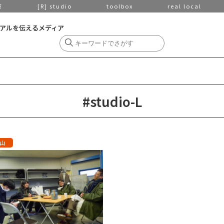
京
[R] studio
toolbox
real local
アルを伝えるメディア
#studio-L
山