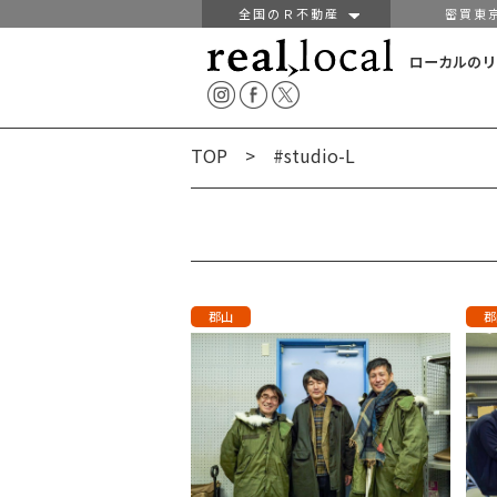
全国のＲ不動産
密買東
ローカルのリ
TOP
> #studio-L
郡山
郡