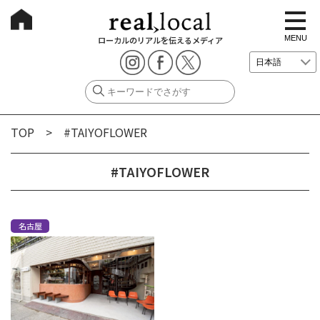
t
o
g
MENU
ローカルのリアルを伝えるメディア
g
l
e
n
a
v
i
g
TOP
> #TAIYOFLOWER
a
t
i
o
#TAIYOFLOWER
n
名古屋