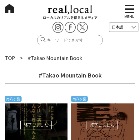
t
o
g
MENU
ローカルのリアルを伝えるメディア
g
l
e
n
a
v
i
g
TOP
> #Takao Mountain Book
a
t
i
o
#Takao Mountain Book
n
南八ヶ岳
南八ヶ岳
終了しました
終了しました