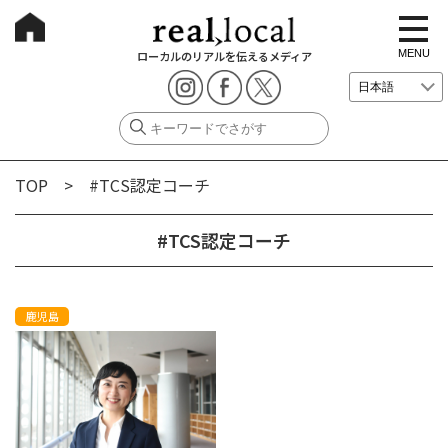
t
o
g
MENU
ローカルのリアルを伝えるメディア
g
l
e
n
a
v
i
g
TOP
> #TCS認定コーチ
a
t
i
o
#TCS認定コーチ
n
鹿児島