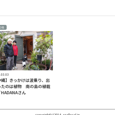
の他
.03.03
沖縄】きっかけは波乗り、出
ったのは植物 南の島の植栽
HADANAさん
copyright(c)2014- reallocal.jp