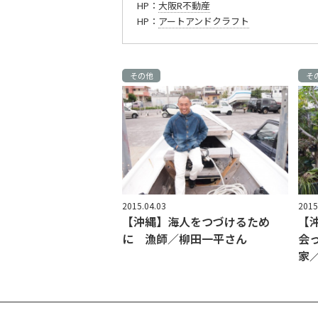
HP：
大阪R不動産
HP：
アートアンドクラフト
その他
そ
2015.04.03
2015
【沖縄】海人をつづけるため
【
に 漁師／柳田一平さん
会
家／