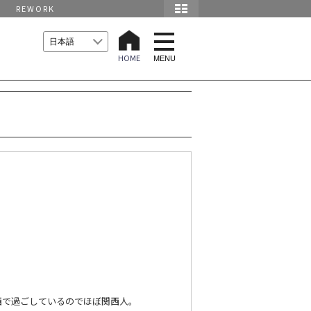
REWORK
t
o
HOME
g
MENU
g
l
e
n
a
v
i
g
a
t
i
o
n
西で過ごしているのでほぼ関西人。